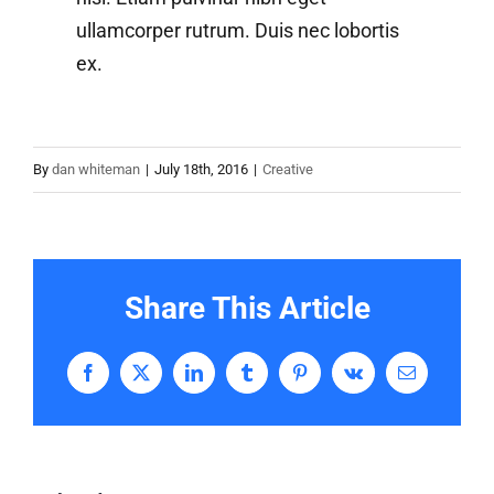
ullamcorper rutrum. Duis nec lobortis
ex.
By
dan whiteman
|
July 18th, 2016
|
Creative
Share This Article
Facebook
X
LinkedIn
Tumblr
Pinterest
Vk
Email